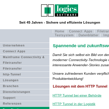
Seit 45 Jahren - Sichere und effiziente Lösungen
Home
Connect Apps
Filetra
Testsystem
Datenblätter
Imp
Spannende und zukunftswe
Unternehmen
Connect Apps
Damit Sie sich selbst ein Bild von 
Mainframe Connectivity &
moderner Connectivity-Technologie 
Filetransfer
interessante Anwender-Stories zusa
Filetransfer
Unsere zufriedenen Kunden verpflich
http-Tunnel
Produktentwicklung!
Lösungen
Lösungen mit dem HTTP Tunnel
Branchen
Dienstleistungen
HTTP Tunnel bei einer Behörde
Support
Referenzen
HTTP Tunnel in der Logistik