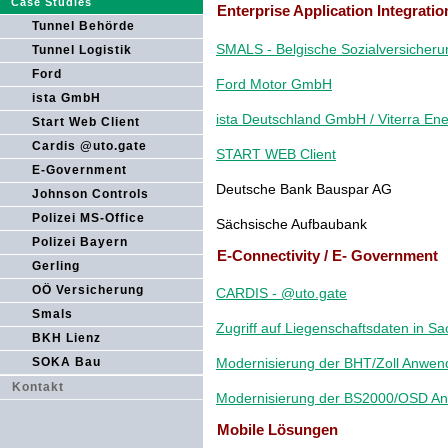
Case Studies
Enterprise Application Integrati
Tunnel Behörde
SMALS - Belgische Sozialversicheru
Tunnel Logistik
Ford
Ford Motor GmbH
ista GmbH
ista Deutschland GmbH / Viterra Ene
Start Web Client
Cardis @uto.gate
START WEB Client
E-Government
Deutsche Bank Bauspar AG
Johnson Controls
Polizei MS-Office
Sächsische Aufbaubank
Polizei Bayern
E-Connectivity / E- Government
Gerling
OÖ Versicherung
CARDIS - @uto.gate
Smals
Zugriff auf Liegenschaftsdaten in S
BKH Lienz
SOKA Bau
Modernisierung der BHT/Zoll Anwend
Kontakt
Modernisierung der BS2000/OSD A
Mobile Lösungen